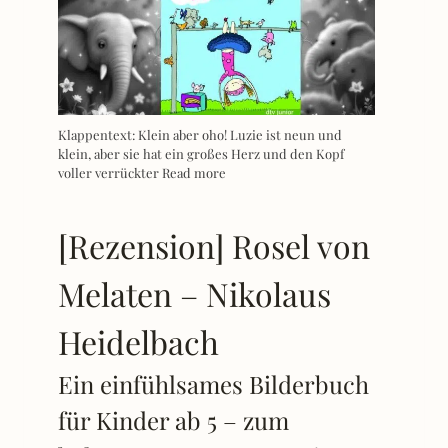
Klappentext: Klein aber oho! Luzie ist neun und
klein, aber sie hat ein großes Herz und den Kopf
voller verrückter
Read more
[Rezension] Rosel von
Melaten – Nikolaus
Heidelbach
Ein einfühlsames Bilderbuch
für Kinder ab 5 – zum