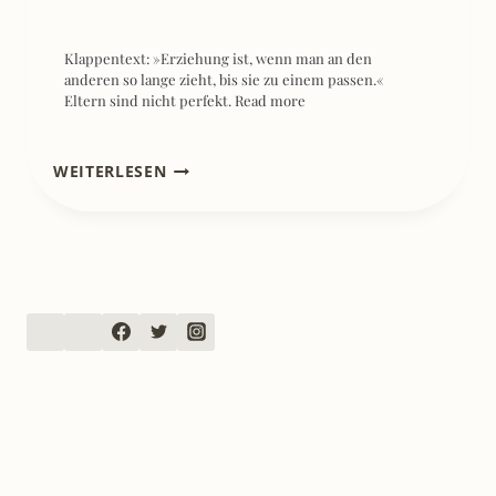
Klappentext: »Erziehung ist, wenn man an den
anderen so lange zieht, bis sie zu einem passen.«
Eltern sind nicht perfekt.
Read more
[REZENSION]
WEITERLESEN
EINFACH
FRIDA!
HURRA,
MEIN
LETZTES
KINDERGARTENJAHR!
–
ELIANE
RETZ
&
SANDY
THISSEN
EINFACH F
RIDA: L