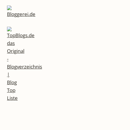
ACHEN, W
EINEN, W
ACHSEN –
D
AS L
ETZTE K
INDERGARTENJAHR
© 2026 LiteraturLounge - WordPress Theme von