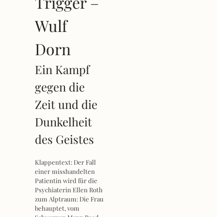
Trigger –
Wulf
Dorn
Ein Kampf
gegen die
Zeit und die
Dunkelheit
des Geistes
Klappentext: Der Fall
einer misshandelten
Patientin wird für die
Psychiaterin Ellen Roth
zum Alptraum: Die Frau
behauptet, vom