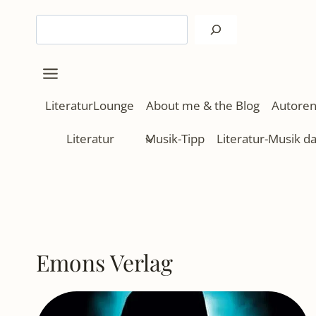
Zum
Suchen
Inhalt
springen
LiteraturLounge
About me & the Blog
Autoren
Literatur
Musik-Tipp
Literatur-Musik d
Emons Verlag