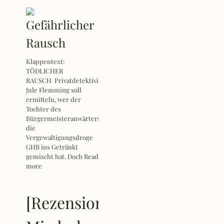
Klappentext:
TÖDLICHER
RAUSCH Privatdetektivin
Jule Flemming soll
ermitteln, wer der
Tochter des
Bürgermeisteranwärters
die
Vergewaltigungsdroge
GHB ins Getränkt
gemischt hat. Doch
Read
more
[Rezension]