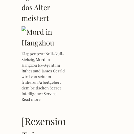
das Alter
meistert
Klappentext: Null-Null-
Siebzig, Mord in
Hangzou Ex-Agent im
Ruhestand James Gerald
wird von seinem
früheren Arbeitgeber,
dem britischen Secret
Intelligence Service
Read more
[Rezension]