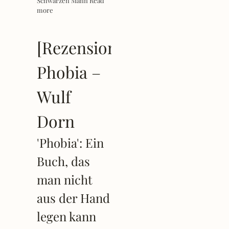
Schwarzen Mann
Read
more
[Rezension]
Phobia –
Wulf
Dorn
'Phobia': Ein
Buch, das
man nicht
aus der Hand
legen kann