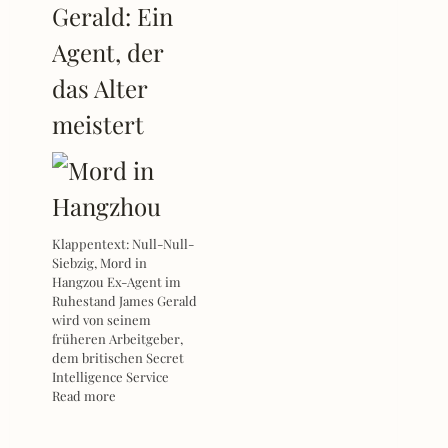
Gerald: Ein
Agent, der
das Alter
meistert
Klappentext: Null-Null-
Siebzig, Mord in
Hangzou Ex-Agent im
Ruhestand James Gerald
wird von seinem
früheren Arbeitgeber,
dem britischen Secret
Intelligence Service
Read more