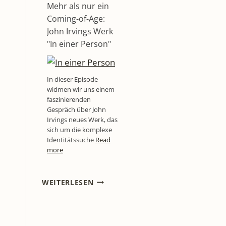
Mehr als nur ein
Coming-of-Age:
John Irvings Werk
"In einer Person"
In dieser Episode
widmen wir uns einem
faszinierenden
Gespräch über John
Irvings neues Werk, das
sich um die komplexe
Identitätssuche
Read
more
LITL432
WEITERLESEN
[PODCAST-
INTERVIEW]
MIT
PETER