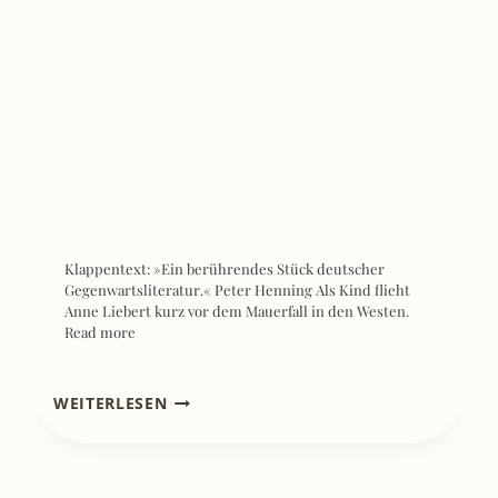
Klappentext: »Ein berührendes Stück deutscher
Gegenwartsliteratur.« Peter Henning Als Kind flieht
Anne Liebert kurz vor dem Mauerfall in den Westen.
Read more
[REZENSION]
WEITERLESEN
VERLORENE
ENGEL
–
FRANK