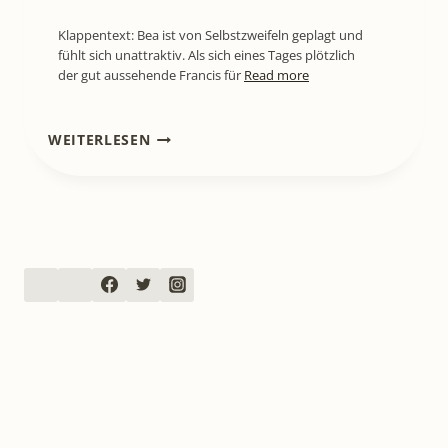
Klappentext: Bea ist von Selbstzweifeln geplagt und
fühlt sich unattraktiv. Als sich eines Tages plötzlich
der gut aussehende Francis für
Read more
[REZENSION]
WEITERLESEN
CO2
–
WELT
OHNE
MORGEN
–
TOM
ROTH
WIE
WEIT
DARF
KLIMASCHUTZ
GEHEN?
EIN