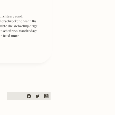
Furchterregend,
d erschreckend wahr Bis
ubte die siebzehnjährige
inschaft von Mandrodage
er
Read more