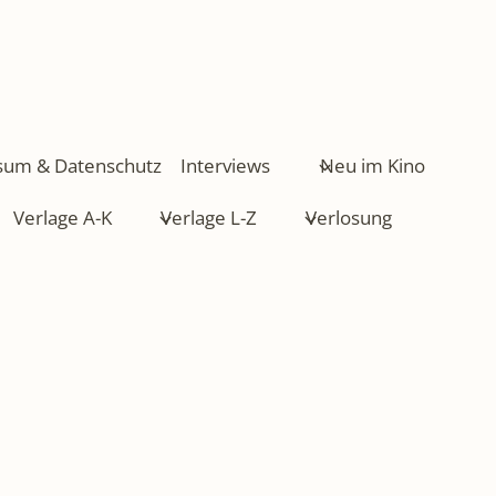
sum & Datenschutz
Interviews
Neu im Kino
Verlage A-K
Verlage L-Z
Verlosung