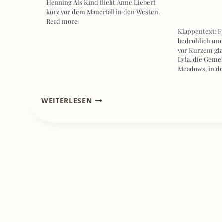
Henning Als Kind flieht Anne Liebert
kurz vor dem Mauerfall in den Westen.
Read more
Klappentext: 
bedrohlich un
vor Kurzem gla
Lyla, die Geme
Meadows, in d
[REZENSION]
WEITERLESEN
OMG,
DIESE
AISLING!
–
BACK
TO
THE
ROOTS
–
SARAH
BREEN,