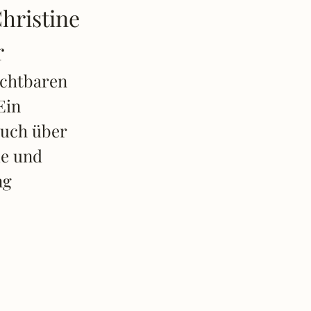
hristine
r
ichtbaren
Ein
uch über
le und
ng