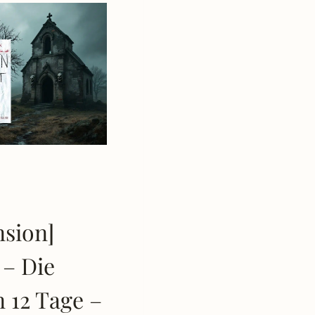
nsion]
 – Die
n 12 Tage –