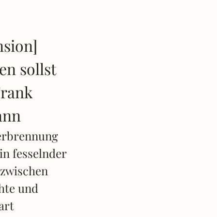
nsion]
n sollst
Frank
ann
erbrennung
in fesselnder
 zwischen
hte und
art