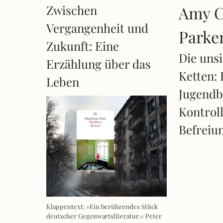
Zwischen
Amy C
Vergangenheit und
Parke
Zukunft: Eine
Die uns
Erzählung über das
Ketten: 
Leben
Jugendb
Kontrol
Befreiu
Klappentext: »Ein berührendes Stück
deutscher Gegenwartsliteratur.« Peter