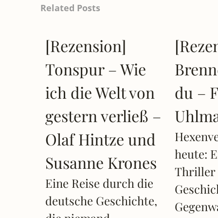
Related Posts
[Rezension]
[Reze
Tonspur – Wie
Brenne
ich die Welt von
du – 
gestern verließ –
Uhlm
Olaf Hintze und
Hexenv
heute: E
Susanne Krones
Thriller
Eine Reise durch die
Geschic
deutsche Geschichte,
Gegenw
die niemand