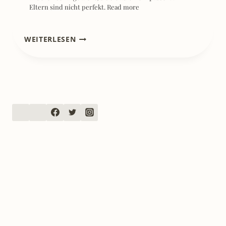
Eltern sind nicht perfekt.
Read more
[REZENSION]
WEITERLESEN
PLAYMOBIL
HORSES
OF
WATERFALL.
EIN
STARKER
AUFTRITT
–
T
HI
LO
&
ANNA
LENA
KÜHLER
FREUNDSCHAFT,
MUT