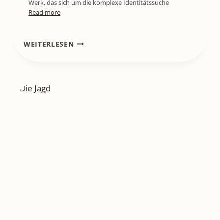
Werk, das sich um die komplexe Identitätssuche
Read more
LITL772
WEITERLESEN
[BUCHREZENSION]
WENN
DAS
NETZ
STIRBT
–
„INFLUENCE,
FEHLER
IM
SYSTEM“
VON
CHRISTIAN
LINKER