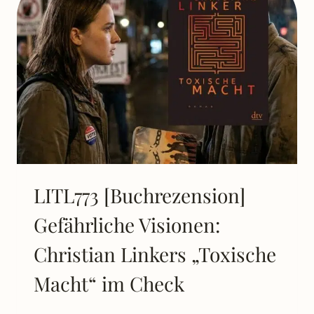
POLITTHRILLER,
DER
DEUTSCHLAND
ERSCHÜTTERTE
(UND
WARUM
ER
HEUTE
RELEVANTER
IST
DENN
JE)
LITL773 [Buchrezension]
Gefährliche Visionen:
Christian Linkers „Toxische
Macht“ im Check