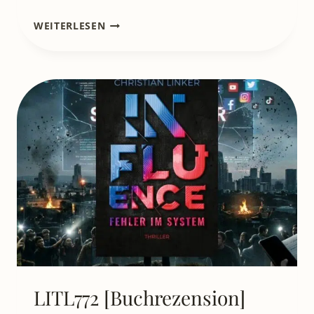
LITL773
WEITERLESEN
[BUCHREZENSION]
GEFÄHRLICHE
VISIONEN:
CHRISTIAN
LINKERS
„TOXISCHE
MACHT“
IM
CHECK
LITL772 [Buchrezension]