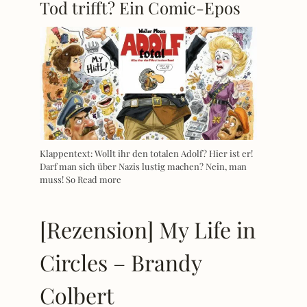
Tod trifft? Ein Comic-Epos
Klappentext: Wollt ihr den totalen Adolf? Hier ist er!
Darf man sich über Nazis lustig machen? Nein, man
muss! So
Read more
[Rezension] My Life in
Circles – Brandy
Colbert