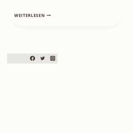
[KINO]
WEITERLESEN
STASIKOMÖDIE
STARTET
AM
19.05.2022