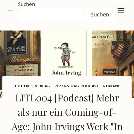
Zum
Suchen
Inhalt
Suchen
springen
DIOGENES VERLAG
|
REZENSION - PODCAST
|
ROMANE
LITL004 [Podcast] Mehr
als nur ein Coming-of-
Age: John Irvings Werk "In