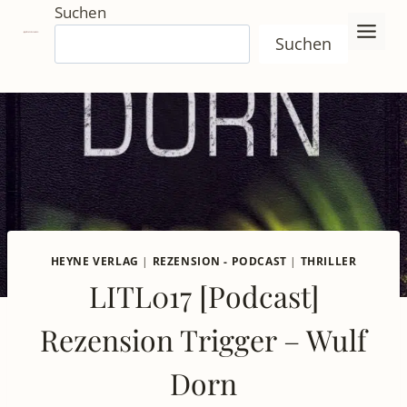
Zum
Suchen
Inhalt
Suchen
springen
HEYNE VERLAG
|
REZENSION - PODCAST
|
THRILLER
LITL017 [Podcast]
Rezension Trigger – Wulf
Dorn