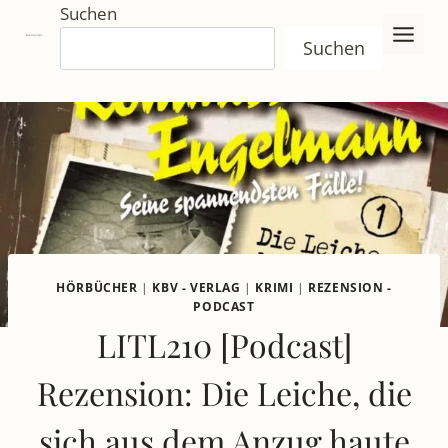
Zum
Suchen
Inhalt
Suchen
springen
HÖRBÜCHER
|
KBV - VERLAG
|
KRIMI
|
REZENSION -
PODCAST
LITL210 [Podcast]
Rezension: Die Leiche, die
sich aus dem Anzug haute