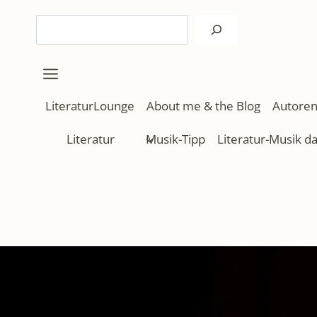
Zum
Suchen
Inhalt
springen
LiteraturLounge
About me & the Blog
Autoren
Literatur
Musik-Tipp
Literatur-Musik d