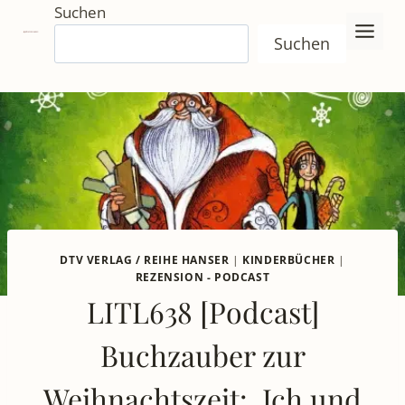
Zum
Suchen
Inhalt
Suchen
springen
DTV VERLAG / REIHE HANSER
|
KINDERBÜCHER
|
REZENSION - PODCAST
LITL638 [Podcast]
Buchzauber zur
Weihnachtszeit: ‚Ich und