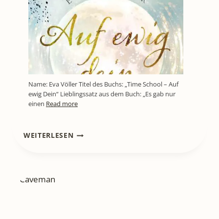
Name: Eva Völler Titel des Buchs: „Time School – Auf
ewig Dein“ Lieblingssatz aus dem Buch: „Es gab nur
einen
Read more
[THEATER]
WEITERLESEN
CAVEMAN
–
EIN
ABEND
MIT
VIEL
GUTEM
HUMOR