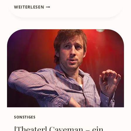
LITL540
WEITERLESEN
[PODCAST]
THEATER:
CAVEMAN
-
EIN
ABEND
MIT
VIEL
GUTEM
HUMOR
SONSTIGES
[Theater] Caveman – ein