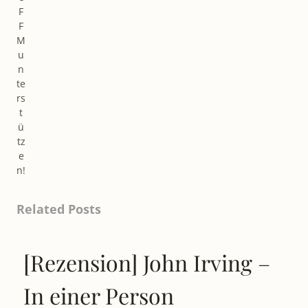
F
F
M
u
n
te
rs
t
ü
tz
e
n!
Related Posts
[Rezension] John Irving –
In einer Person