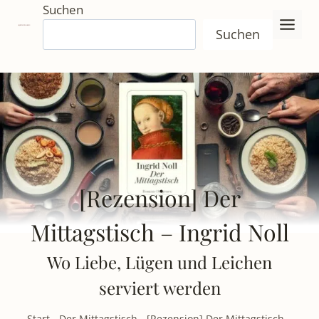
Zum
Suchen
Inhalt
Suchen
springen
[Rezension] Der
Mittagstisch – Ingrid Noll
Wo Liebe, Lügen und Leichen
serviert werden
Start
-
Der Mittagstisch
-
[Rezension] Der Mittagstisch –