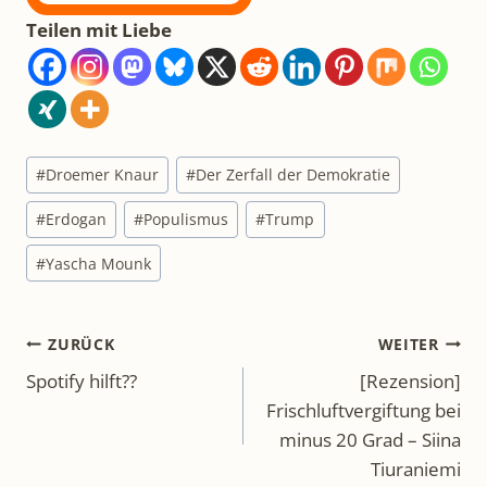
Teilen mit Liebe
Schlagworte:
#
Droemer Knaur
#
Der Zerfall der Demokratie
#
Erdogan
#
Populismus
#
Trump
#
Yascha Mounk
Beitragsnavigation
ZURÜCK
WEITER
Spotify hilft??
[Rezension]
Frischluftvergiftung bei
minus 20 Grad – Siina
Tiuraniemi