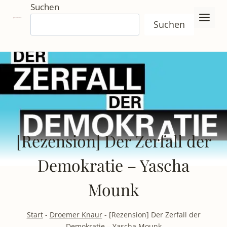
Zum
Suchen
Inhalt
Suchen
springen
[Rezension] Der Zerfall der
Demokratie – Yascha
Mounk
Start
-
Droemer Knaur
-
[Rezension] Der Zerfall der
Demokratie – Yascha Mounk