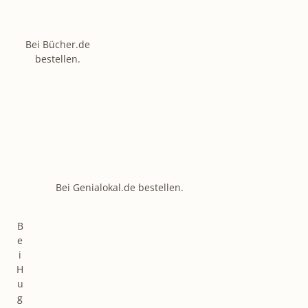
Bei Bücher.de
bestellen.
Bei Genialokal.de bestellen.
B
e
i
H
u
g