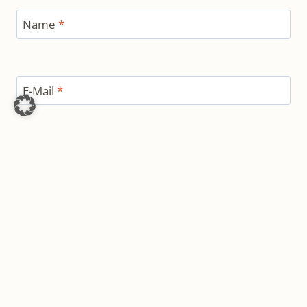
Name
*
E-Mail
*
Website
Ja, füge mich zu der Mailingliste hinzu!