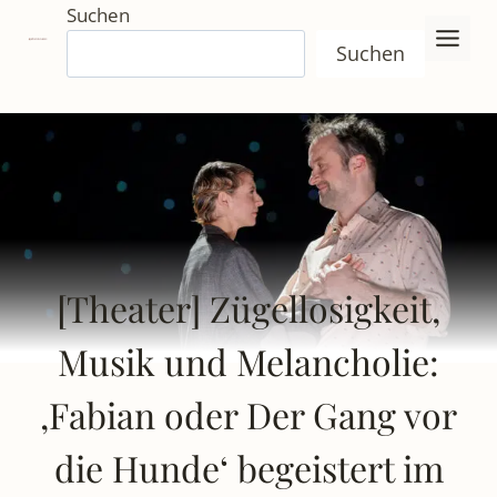
Zum
Suchen
Inhalt
Suchen
springen
[Theater] Zügellosigkeit,
Musik und Melancholie:
‚Fabian oder Der Gang vor
die Hunde‘ begeistert im