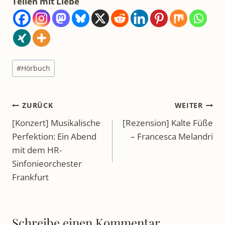
Teilen mit Liebe
Schlagworte:
#
Hörbuch
Beitragsnavigation
ZURÜCK
WEITER
[Konzert] Musikalische
[Rezension] Kalte Füße
Perfektion: Ein Abend
– Francesca Melandri
mit dem HR-
Sinfonieorchester
Frankfurt
Schreibe einen Kommentar