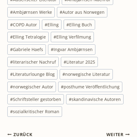
#
Ambjørnsen Werke
#
Autor aus Norwegen
#
COPD Autor
#
Elling
#
Elling Buch
#
Elling Tetralogie
#
Elling Verfilmung
#
Gabriele Haefs
#
Ingvar Ambjørnsen
#
literarischer Nachruf
#
Literatur 2025
#
Literaturlounge Blog
#
norwegische Literatur
#
norwegischer Autor
#
posthume Veröffentlichung
#
Schriftsteller gestorben
#
skandinavische Autoren
#
sozialkritischer Roman
Beitragsnavigation
ZURÜCK
WEITER