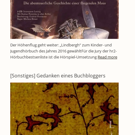
Der Höhenflug geht weiter: „Lindbergh“ zum Kinder- und
Jugendhörbuch des Jahres 2016 gewähltFür die Jury der hr2-
Hörbuchbestsenliste ist die Hörspiel-Umsetzung
Read more
[Sonstiges] Gedanken eines Buchbloggers