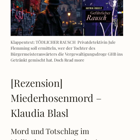
Klappentext: TÖDLICHER RAUSCH Privatdetektivin Jule
Flemming soll ermitteln, wer der Tochter des
Bürgermeisteranwärters die Vergewaltigungsdroge GHB ins
Getränkt gemischt hat. Doch
Read more
[Rezension]
Miederhosenmord –
Klaudia Blasl
Mord und Totschlag im