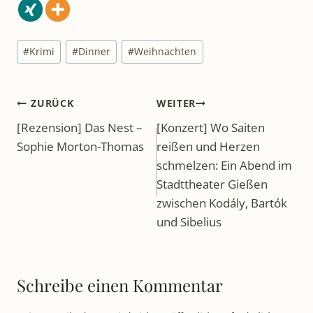
Schlagworte:
#
Krimi
#
Dinner
#
Weihnachten
Beitragsnavigation
ZURÜCK
WEITER
[Rezension] Das Nest –
[Konzert] Wo Saiten
Sophie Morton-Thomas
reißen und Herzen
schmelzen: Ein Abend im
Stadttheater Gießen
zwischen Kodály, Bartók
und Sibelius
Schreibe einen Kommentar