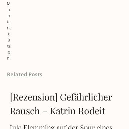
M
u
n
te
rs
t
ü
tz
e
n!
Related Posts
[Rezension] Gefährlicher
Rausch – Katrin Rodeit
Jule Flemming auf der Spur eines