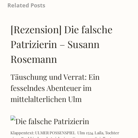
[Rezension] Die falsche
Patrizierin – Susann
Rosemann
Täuschung und Verrat: Ein
fesselndes Abenteuer im
mittelalterlichen Ulm
Klappentext: ULMER POSSENSPIEL Ulm 1524. Laila, Tochter
eines Buchbinders, hat sich einer Gruppe von Spielleuten
angeschlossen. Auf dem Marktplatz wird sie
Read more