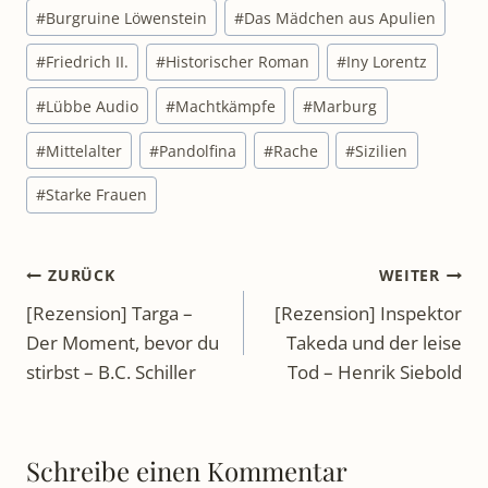
#
Friedrich II.
#
Historischer Roman
#
Iny Lorentz
#
Lübbe Audio
#
Machtkämpfe
#
Marburg
#
Mittelalter
#
Pandolfina
#
Rache
#
Sizilien
#
Starke Frauen
Beitragsnavigation
ZURÜCK
WEITER
[Rezension] Targa –
[Rezension] Inspektor
Der Moment, bevor du
Takeda und der leise
stirbst – B.C. Schiller
Tod – Henrik Siebold
Schreibe einen Kommentar
Deine E-Mail-Adresse wird nicht veröffentlicht.
Erforderliche