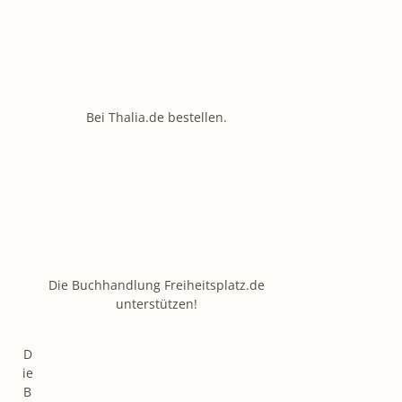
Bei Thalia.de bestellen.
Die Buchhandlung Freiheitsplatz.de
unterstützen!
D
ie
B
ü