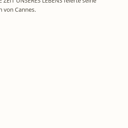
TE ZEIT UNSERES LEBENS feierte seine
en von Cannes.