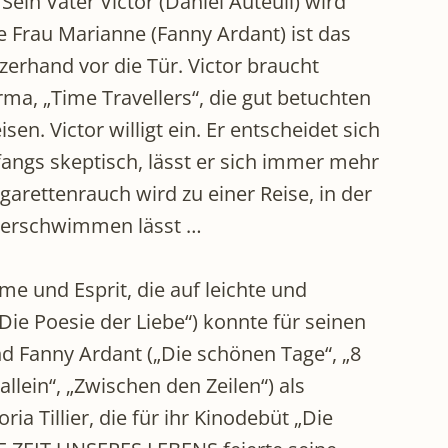
 Sein Vater Victor (Daniel Auteuil) wird
e Frau Marianne (Fanny Ardant) ist das
rzerhand vor die Tür. Victor braucht
rma, „Time Travellers“, die gut betuchten
sen. Victor willigt ein. Er entscheidet sich
nfangs skeptisch, lässt er sich immer mehr
arettenrauch wird zu einer Reise, in der
e verschwimmen lässt …
 und Esprit, die auf leichte und
Die Poesie der Liebe“) konnte für seinen
nd Fanny Ardant („Die schönen Tage“, „8
lein“, „Zwischen den Zeilen“) als
a Tillier, die für ihr Kinodebüt „Die