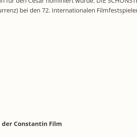
erin für den César nominiert wurde. DIE SCHÖNS
enz) bei den 72. Internationalen Filmfestspiel
 der Constantin Film