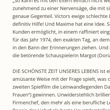
„So kann es mit den Eltern einfach nicht w
zunehmend zu einer Nervensäge, die mit sic
genaue Gegenteil. Victors ewige schlechte La
definitiv Hilfe! Und Maxime hat eine Idee. 
Kunden ermöglicht, in einem raffiniert einger
für das Jahr 1974, den exakten Tag, an dem 
in den Bann der Erinnerungen ziehen. Und d
die betörende Schauspielerin Margot (Dori
DIE SCHÖNSTE ZEIT UNSERES LEBENS ist eine
amüsante Weise mit der Frage spielt, was d
zweiten Spielfilm die Leinwandlegenden Dan
Frauen“) gewinnen. Unwiderstehlich brillie
Firmenchef, den mehr als eine berufliche Le