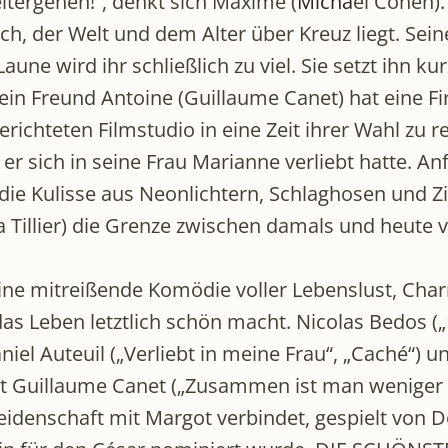
eitergehen!“, denkt sich Maxime (
Micha
ël Cohen).
h, der Welt und dem Alter über Kreuz liegt. Sein
une wird ihr schließlich zu viel. Sie setzt ihn ku
Sein Freund Antoine (Guillaume Canet) hat eine Fi
ichteten Filmstudio in eine Zeit ihrer Wahl zu rei
er sich in seine Frau Marianne verliebt hatte. A
ie Kulisse aus Neonlichtern, Schlaghosen und Zig
a Tillier) die Grenze zwischen damals und heut
 mitreißende Komödie voller Lebenslust, Charme
as Leben letztlich schön macht. Nicolas Bedos („
iel Auteuil („Verliebt in meine Frau“, „Caché“) u
rt Guillaume Canet („Zusammen ist man weniger al
idenschaft mit Margot verbindet, gespielt von Dori