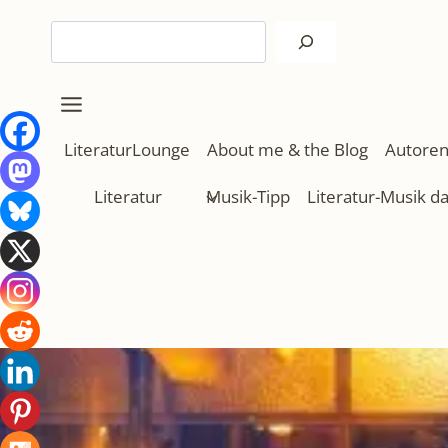
Zum
Suchen
Inhalt
springen
LiteraturLounge
About me & the Blog
Autoren
Literatur
Musik-Tipp
Literatur-Musik d