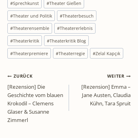
#
Sprechkunst
#
Theater Gießen
#
Theater und Politik
#
Theaterbesuch
#
Theaterensemble
#
Theatererlebnis
#
Theaterkritik
#
Theaterkritik Blog
#
Theaterpremiere
#
Theaterregie
#
Zelal Kapçık
Beitragsnavigation
ZURÜCK
WEITER
[Rezension] Die
[Rezension] Emma –
Geschichte vom blauen
Jane Austen, Claudia
Krokodil – Clemens
Kühn, Tara Spruit
Glaser & Susanne
Zimmerl