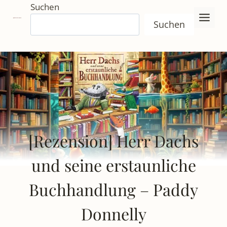
Zum
Suchen
Inhalt
Suchen
springen
[Rezension] Herr Dachs
und seine erstaunliche
Buchhandlung – Paddy
Donnelly