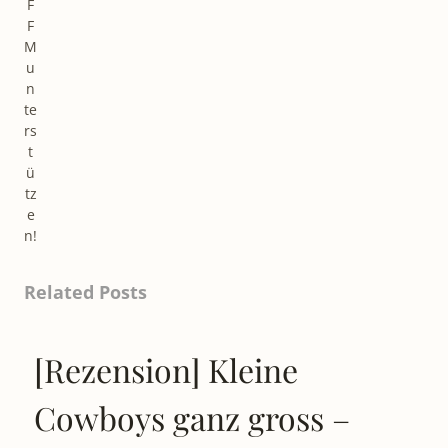
F
F
M
u
n
te
rs
t
ü
tz
e
n!
Related Posts
[Rezension] Kleine
Cowboys ganz gross –