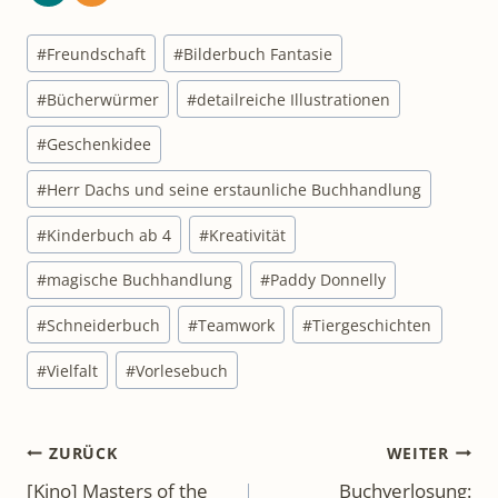
Schlagworte:
#
Freundschaft
#
Bilderbuch Fantasie
#
Bücherwürmer
#
detailreiche Illustrationen
#
Geschenkidee
#
Herr Dachs und seine erstaunliche Buchhandlung
#
Kinderbuch ab 4
#
Kreativität
#
magische Buchhandlung
#
Paddy Donnelly
#
Schneiderbuch
#
Teamwork
#
Tiergeschichten
#
Vielfalt
#
Vorlesebuch
Beitragsnavigation
ZURÜCK
WEITER
[Kino] Masters of the
Buchverlosung: