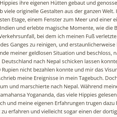
ele Hippies ihre eigenen Hütten gebaut und genos
b viele originelle Gestalten aus der ganzen Welt.
ersten Etage, einem Fenster zum Meer und einer e
ch Indien und erlebte magische Momente, wie d
 Verkehrsunfall, bei dem ich meinen Fuß verletzte
s Ganges zu reinigen, und erstaunlicherweise h
e meiner geldlosen Situation und beschloss, nac
Deutschland nach Nepal schicken lassen konnte. 
0 Rupien nicht bezahlen konnte und mir das Visum
hrieb meine Ereignisse in mein Tagebuch. Doch 
um und marschierte nach Nepal. Während meiner
ramahansa Yogananda, das viele Hippies gelesen 
uch und meine eigenen Erfahrungen trugen dazu b
 zu erfahren und vielleicht sogar einen der dorti