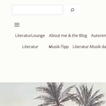
Zum
Suchen
Inhalt
springen
LiteraturLounge
About me & the Blog
Autoren
Literatur
Musik-Tipp
Literatur-Musik d