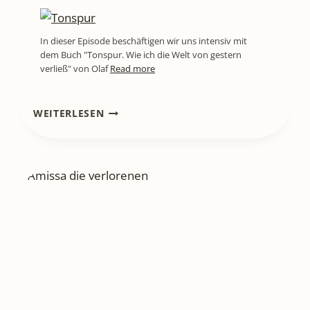
In dieser Episode beschäftigen wir uns intensiv mit
dem Buch "Tonspur. Wie ich die Welt von gestern
verließ" von Olaf
Read more
LITL815
WEITERLESEN
[BUCHREZENSION]
SEBASTIAN
FITZEK:
PLAYLIST
–
WENN
MUSIK
ZUR
SPUR
EINES
VERSCHWINDENS
WIRD