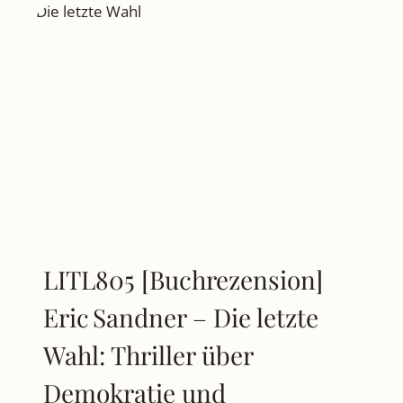
WENN
JUGENDLICHE
VERSCHWINDEN
UND
DIE
WAHRHEIT
TÖDLICH
WIRD
LITL805 [Buchrezension]
Eric Sandner – Die letzte
Wahl: Thriller über
Demokratie und