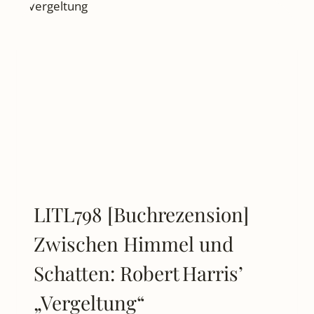
LETZTE
WAHL:
THRILLER
ÜBER
DEMOKRATIE
UND
POPULISMUS
LITL798 [Buchrezension]
Zwischen Himmel und
Schatten: Robert Harris’
„Vergeltung“