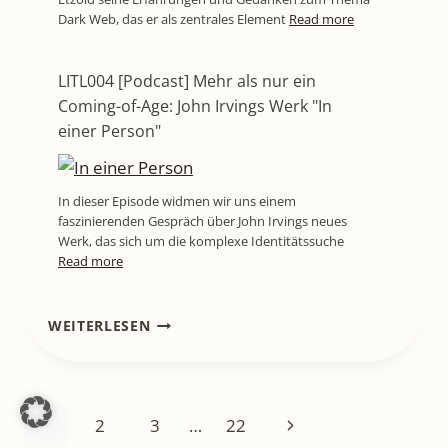
Dark Web, das er als zentrales Element
Read more
LITL004 [Podcast] Mehr als nur ein
Coming-of-Age: John Irvings Werk "In
einer Person"
In dieser Episode widmen wir uns einem
faszinierenden Gespräch über John Irvings neues
Werk, das sich um die komplexe Identitätssuche
Read more
LITL784
WEITERLESEN
[BUCHREZENSION]
„EINER
MUSS
DOCH
Seitennavigation
Nächste
1
2
3
…
22
ANFANGEN“
–