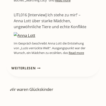
Buches „Searching Lucy“ und
Read more
LITL016 [Interview] Ich stehe zu mir!‘ –
Anna Lott über starke Mädchen,
ungewöhnliche Tiere und echte Konflikte
Im Gespräch beschreibt Anna Lott die Entstehung
von „Luzis verrückte Welt“. Ausgangspunkt war der
Wunsch, ein Mädchen zu erzählen, das
Read more
LITL800
WEITERLESEN
[BUCHREZENSION]
WENN
DIE
TASCHENLAMPE
FLACKERT:
RUPERTS
GRUSELGESCHICHTEN