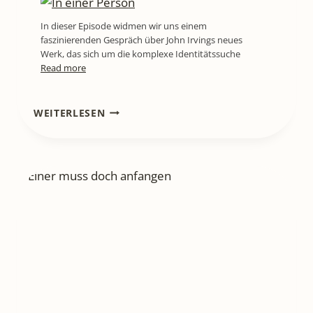
In dieser Episode widmen wir uns einem
faszinierenden Gespräch über John Irvings neues
Werk, das sich um die komplexe Identitätssuche
Read more
LITL789
WEITERLESEN
[BUCHREZENSION]
"SEARCHING
LUCY"
–
EINE
SUCHE
NACH
LICHT
IN
DER
DUNKELHEIT