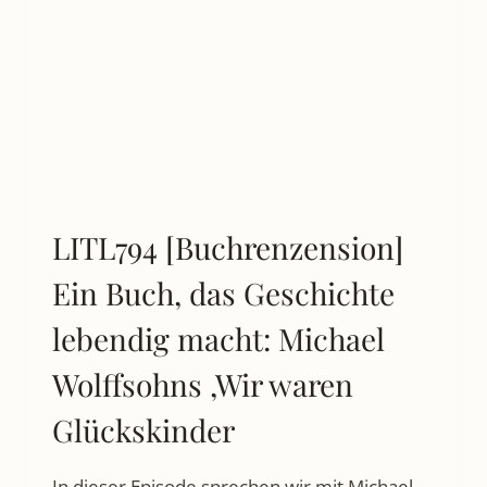
VON
JEFF
KINNEY
LITL794 [Buchrenzension]
Ein Buch, das Geschichte
lebendig macht: Michael
Wolffsohns ‚Wir waren
Glückskinder
In dieser Episode sprechen wir mit Michael