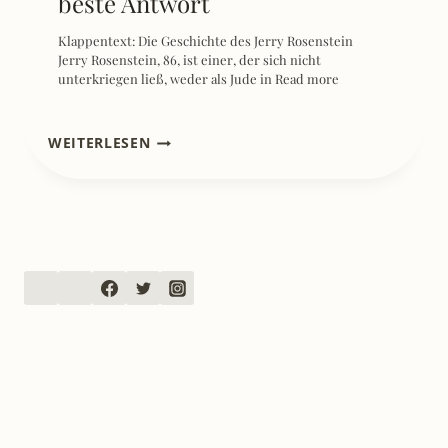
Klappentext: Die Geschichte des Jerry Rosenstein
Jerry Rosenstein, 86, ist einer, der sich nicht
unterkriegen ließ, weder als Jude in
Read more
[REZENSION]
WEITERLESEN
STADT
AUS
RAUCH
–
SVEALENA
KUTSCHKE