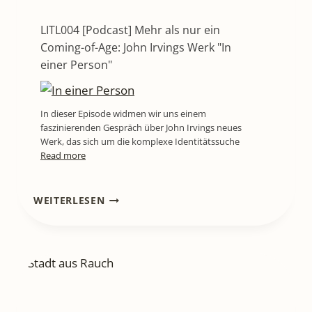
LITL004 [Podcast] Mehr als nur ein
Coming-of-Age: John Irvings Werk "In
einer Person"
In dieser Episode widmen wir uns einem
faszinierenden Gespräch über John Irvings neues
Werk, das sich um die komplexe Identitätssuche
Read more
LITL050
WEITERLESEN
[PODCAST-
INTERVIEW]
MIT
GRETA
TAUBERT
ÜBER
DAS