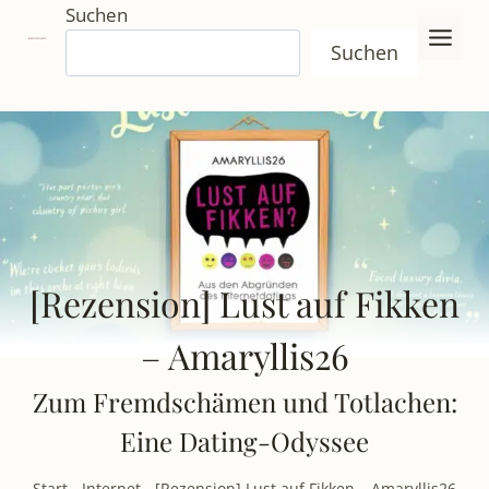
Zum
Suchen
Inhalt
Suchen
springen
[Rezension] Lust auf Fikken
– Amaryllis26
Zum Fremdschämen und Totlachen:
Eine Dating-Odyssee
Start
-
Internet
-
[Rezension] Lust auf Fikken – Amaryllis26