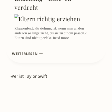
verdreht
Klappentext: »Erziehung ist, wenn man an den
anderen so lange zieht, bis sie zu einem passen.«
Eltern sind nicht perfekt.
Read more
[REZENSION]
WEITERLESEN
WARUM
NICHT?
–
EINE
GESCHICHTE
ÜBER
DAS
ENTDECKEN
UNSERER
HELL
FUNKELNDEN