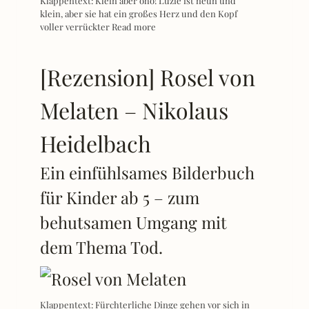
Klappentext: Klein aber oho! Luzie ist neun und
klein, aber sie hat ein großes Herz und den Kopf
voller verrückter
Read more
[Rezension] Rosel von
Melaten – Nikolaus
Heidelbach
Ein einfühlsames Bilderbuch
für Kinder ab 5 – zum
behutsamen Umgang mit
dem Thema Tod.
Klappentext: Fürchterliche Dinge gehen vor sich in