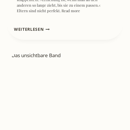
anderen so lange zieht, bis sie zu einem passen.«
Eltern sind nicht perfekt.
Read more
[REZENSION]
WEITERLESEN
WER
IST
TAYLOR
SWIFT?
–
KIRSTEN
ANDERSON