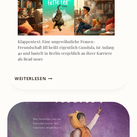
Klappentext: Eine ungewöhnliche Frauen-
Freundschaft Jill heißt eigentlich Gundula, ist Anfang
40 und bastelt in Berlin vergeblich an ihrer Karriere
als
Read more
[REZENSION]
WEITERLESEN
DOG
MAN
9
–
SCHMUTZ
UND
SÜHNE
–
DAV