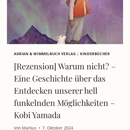
PILKEY
VOM
SCHREIBTISCH
INS
ABENTEUER
–
DOG
MAN
RÄUMT
ADRIAN & WIMMELBUCH VERLAG
|
KINDERBÜCHER
AUF
[Rezension] Warum nicht? –
UND
KÄMPFT
Eine Geschichte über das
WEITER.
Entdecken unserer hell
funkelnden Möglichkeiten –
Kobi Yamada
Von
Markus
7. Oktober 2024