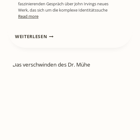
faszinierenden Gespräch über John Irvings neues
Werk, das sich um die komplexe Identitätssuche
Read more
LITL753
WEITERLESEN
[PODCAST]
DIALOG
STATT
DENUNZIATION:
WAS
WIR
VON
HASNAIN
KAZIMS
UMGANG
MIT
ALLTAGSRASSISMUS
LERNEN
KÖNNEN.