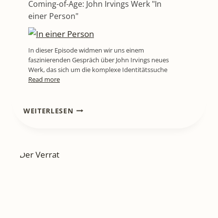
Coming-of-Age: John Irvings Werk "In
einer Person"
In dieser Episode widmen wir uns einem
faszinierenden Gespräch über John Irvings neues
Werk, das sich um die komplexe Identitätssuche
Read more
LITL669
WEITERLESEN
[PODCAST]
TÖDLICHE
ERINNERUNGEN:
SUSANNE
KLIEMS
"LÜGENMEER"
IM
PODCAST