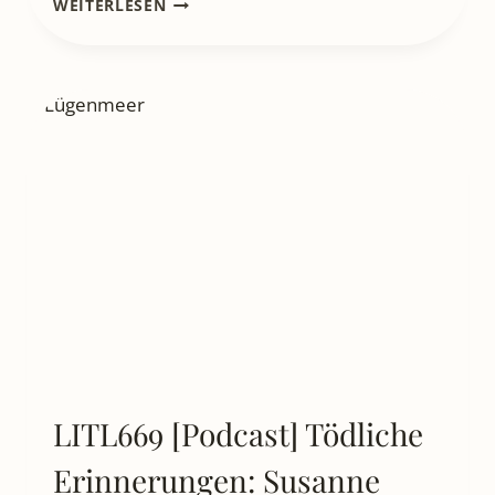
WEITERLESEN
[PODCAST]
OLIVER
HILMES:
„DAS
VERSCHWINDEN
DES
DR.
MÜHE“
–
EIN
HISTORISCHER
KRIMI
IM
BERLIN
DER
30ER
LITL669 [Podcast] Tödliche
Erinnerungen: Susanne