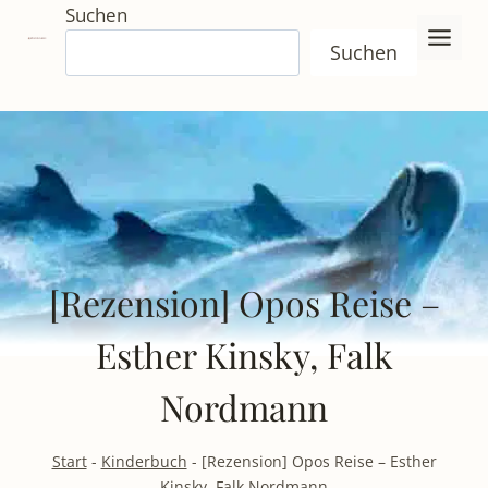
Zum
Suchen
Inhalt
Suchen
springen
[Rezension] Opos Reise –
Esther Kinsky, Falk
Nordmann
Start
-
Kinderbuch
-
[Rezension] Opos Reise – Esther
Kinsky, Falk Nordmann