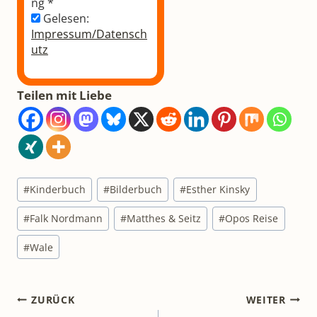
ng
*
Gelesen:
Impressum/Datensch
utz
Teilen mit Liebe
Schlagworte:
#
Kinderbuch
#
Bilderbuch
#
Esther Kinsky
#
Falk Nordmann
#
Matthes & Seitz
#
Opos Reise
#
Wale
Beitragsnavigation
ZURÜCK
WEITER