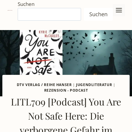
Zum
Suchen
Inhalt
Suchen
springen
DTV VERLAG / REIHE HANSER
|
JUGENDLITERATUR
|
REZENSION - PODCAST
LITL709 [Podcast] You Are
Not Safe Here: Die
verborgene Gefahr im