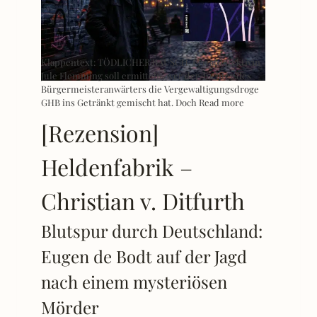
Klappentext: TÖDLICHER RAUSCH Privatdetektivin
Jule Flemming soll ermitteln, wer der Tochter des
Bürgermeisteranwärters die Vergewaltigungsdroge
GHB ins Getränkt gemischt hat. Doch
Read more
[Rezension]
Heldenfabrik –
Christian v. Ditfurth
Blutspur durch Deutschland:
Eugen de Bodt auf der Jagd
nach einem mysteriösen
Mörder