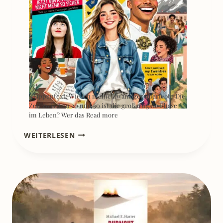
Klappentext: Wie ich meine Zwanziger überlebte Die
Zeit zwischen 20 und 30 ist die großartigste Phase
im Leben? Wer das
Read more
[REZENSION]
WEITERLESEN
TOCHTER
DES
DIKTATORS
–
INES
GEIPEL