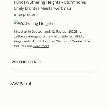
[Kino] Wuthering Heights – Sturmhöhe:
Emily Brontës Meisterwerk neu
interpretiert
Kinostart in Deutschland: 12. Februar 2026Eine
zeitlose Liebesgeschichte – wild, leidenschaftlich,
ungebändigtAm 12. Februar 2026 bringt Warner Bros.
Pictures eine
Read more
[KINO]
WEITERLESEN
THE
END
OF
OAK
STREET
–
WENN
EIN
KOSMISCHER