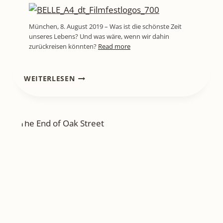
München, 8. August 2019 – Was ist die schönste Zeit
unseres Lebens? Und was wäre, wenn wir dahin
zurückreisen könnten?
Read more
[KINO]
WEITERLESEN
„DER
REGENMEISTER“
–
EINE
POETISCHE
TRAGIKOMÖDIE
ÜBER
HOFFNUNG,
FAMILIE
UND
DIE
SEHNSUCHT
NACH
WUNDERN