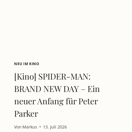
GRÖSSTE K
INOEINSATZ D
ER F
ELLFREUNDE S
TARTET I
M A
UGUST 2
026
NEU IM KINO
[Kino] SPIDER-MAN:
BRAND NEW DAY – Ein
neuer Anfang für Peter
Parker
Von
Markus
13. Juli 2026