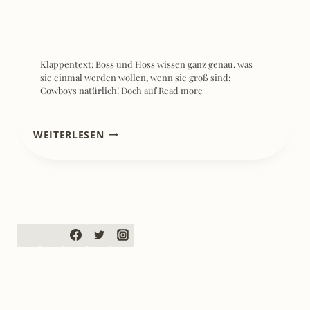
Klappentext: Boss und Hoss wissen ganz genau, was
sie einmal werden wollen, wenn sie groß sind:
Cowboys natürlich! Doch auf
Read more
[REZENSION]
WEITERLESEN
DAS
MAGISCHE
KÖNIGREICH,
BD.
1:
DER
VERLORENE
STEIN
–
JORDAN
QUINN