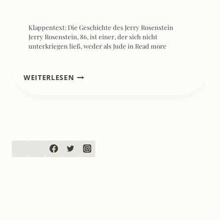
Klappentext: Die Geschichte des Jerry Rosenstein
Jerry Rosenstein, 86, ist einer, der sich nicht
unterkriegen ließ, weder als Jude in
Read more
[REZENSION]
WEITERLESEN
DAVID
BOWIE:
FOTO
EIN
BUCH,
DAS
GÄNSEHAUT
MACHT:
BOWIES
LEBEN
IN
SCHWARZ-
WEISS U
ND F