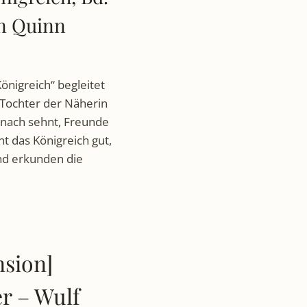
an Quinn
önigreich“ begleitet
e Tochter der Näherin
danach sehnt, Freunde
t das Königreich gut,
nd erkunden die
nsion]
r – Wulf