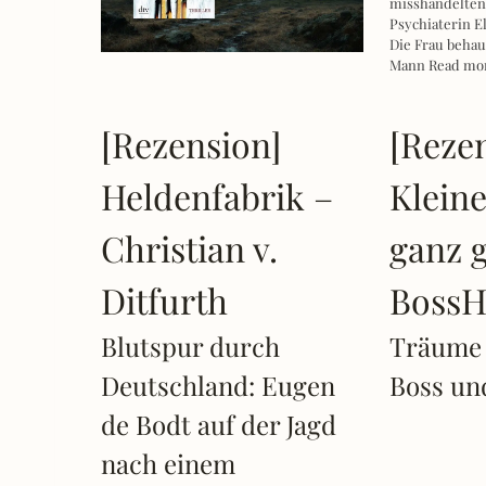
misshandelten 
Psychiaterin E
Die Frau beha
Mann
Read mo
[Rezension]
[Reze
Heldenfabrik –
Klein
Christian v.
ganz 
Ditfurth
BossH
Blutspur durch
Träume 
Deutschland: Eugen
Boss un
de Bodt auf der Jagd
nach einem