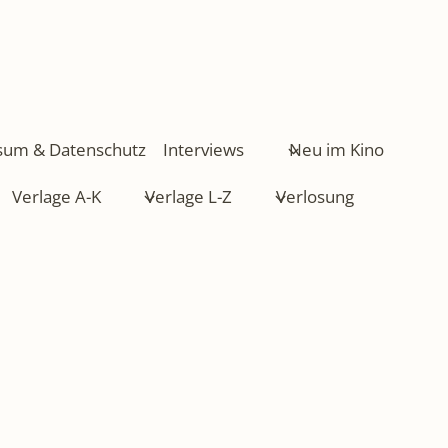
sum & Datenschutz
Interviews
Neu im Kino
Verlage A-K
Verlage L-Z
Verlosung