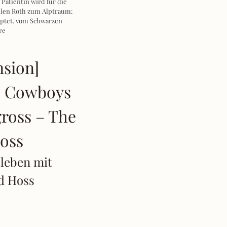
Patientin wird für die
llen Roth zum Alptraum:
uptet, vom Schwarzen
re
nsion]
e Cowboys
gross – The
oss
leben mit
d Hoss