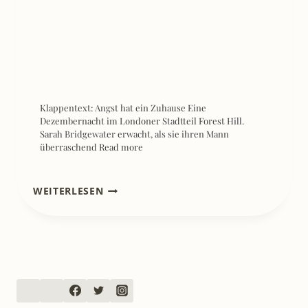
Klappentext: Angst hat ein Zuhause Eine
Dezembernacht im Londoner Stadtteil Forest Hill.
Sarah Bridgewater erwacht, als sie ihren Mann
überraschend
Read more
[REZENSION]
WEITERLESEN
INFLUENCE
–
FEHLER
IM
SYSTEM
–
CHRISTIAN
LINKER