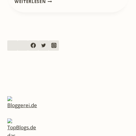
WEITERLESEN
ROSALEIN
SCHMETTERSCHWEIN
WILL
FLIEGEN
–
STEFFI
HAHN,
WIEBKE
RAUERS
EIN
SCHWEIN,
EIN
SCHMETTERLING
UND
EIN
TRAUM,
DER
WAHR
WIRD
–
GANZ