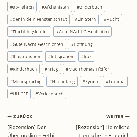
#
ab4Jahren
#
Afghanistan
#
Bilderbuch
#
der in dein Fenster schaut
#
Ein Stern
#
Flucht
#
Flüchtlingskinder
#
Gute NAcht Geschichten
#
Gute-Nacht-Geschichten
#
Hoffnung
#
Illustrationen
#
Integration
#
Irak
#
Kinderbuch
#
Krieg
#
Mac Thomas Pfeifer
#
Mehrsprachig
#
Neuanfang
#
Syrien
#
Trauma
#
UNICEF
#
Vorlesebuch
Beitragsnavigation
ZURÜCK
WEITER
[Rezension] Der
[Rezension] Heimliche
Übermuslim – Fethi
Herrscher – Friedrich