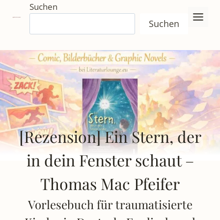
Zum
Suchen
Inhalt
Suchen
springen
[Rezension] Ein Stern, der
in dein Fenster schaut –
Thomas Mac Pfeifer
Vorlesebuch für traumatisierte