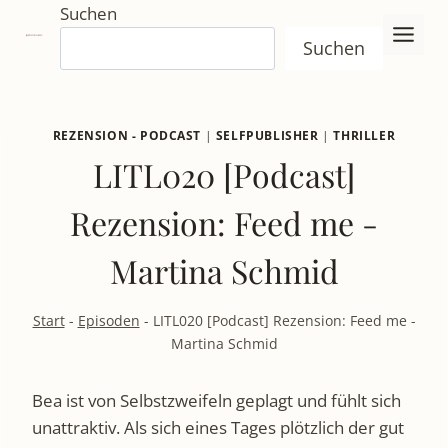
Zum
Suchen
Inhalt
Suchen
springen
REZENSION - PODCAST
|
SELFPUBLISHER
|
THRILLER
LITL020 [Podcast]
Rezension: Feed me -
Martina Schmid
Start
-
Episoden
-
LITL020 [Podcast] Rezension: Feed me -
Martina Schmid
Bea ist von Selbstzweifeln geplagt und fühlt sich
unattraktiv. Als sich eines Tages plötzlich der gut