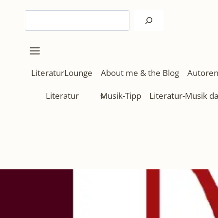
Zum
Suchen
Inhalt
springen
LiteraturLounge
About me & the Blog
Autoren
Literatur
Musik-Tipp
Literatur-Musik d