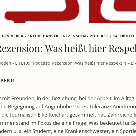
DTV VERLAG / REIHE HANSER
|
REZENSION - PODCAST
|
SACHBUCH
ezension: Was heißt hier Respek
soden
-
LITL109 [Podcast] Rezension: Was heißt hier Respekt ?! – El
ESPEKT!
mit Freunden, in der Beziehung, bei der Arbeit, im Allta
die Begegnung auf Augenhöhe? Ist es Toleranz? Anerkennun
e die Journalistin Elke Reichart gesammelt hat. Zahlreiche
 Immer stand im Fokus die eine Frage: Was bedeutet für 
dern u. a. ein Student, eine Krankenschwester, ein Sportle