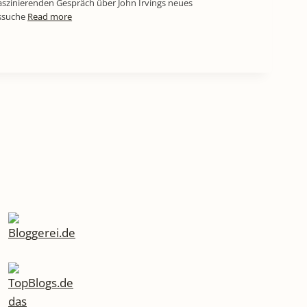
aszinierenden Gespräch über John Irvings neues
tssuche
Read more