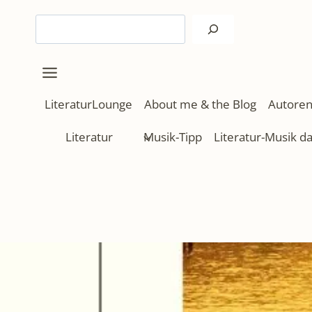
Zum
Suchen
Inhalt
springen
LiteraturLounge
About me & the Blog
Autoren
Literatur
Musik-Tipp
Literatur-Musik d