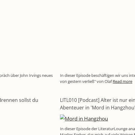
präch über John Irvings neues
In dieser Episode beschäftigen wir uns in
von gestern verließ" von Olaf
Read more
Brennen sollst du
LITL010 [Podcast] Alter ist nur e
Abenteuer in 'Mord in Hangzhou
In dieser Episode der LiteraturLounge an
Marlies Ferber, das mich auf viele Weisen