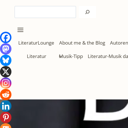
Zum
Suchen
Inhalt
springen
LiteraturLounge
About me & the Blog
Autoren
Literatur
Musik-Tipp
Literatur-Musik d