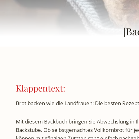
[Ba
Klappentext:
Brot backen wie die Landfrauen: Die besten Rezept
Mit diesem Backbuch bringen Sie Abwechslung in Ih
Backstube. Ob selbstgemachtes Vollkornbrot für j
können mit gängigen Zutaten ganz einfach nachge