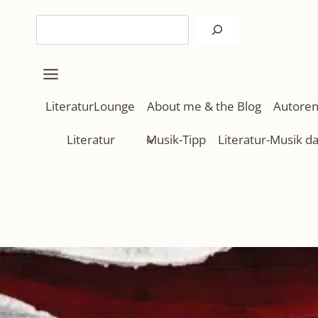
Zum
Suchen
Inhalt
springen
LiteraturLounge
About me & the Blog
Autoren
Literatur
Musik-Tipp
Literatur-Musik d