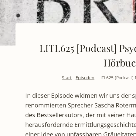
LITL625 [Podcast] Ps
Hörbuch
Start
-
Episoden
-
LITL625 [Podcast]
In dieser Episode widmen wir uns der 
renommierten Sprecher Sascha Rotermun
des Bestsellerautors, der mit seiner Ha
herausfordernde Ermittlungsgeschichte e
einer Idee von unfassbaren Gräueltaten 