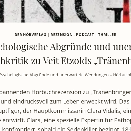
DER HÖRVERLAG
|
REZENSION - PODCAST
|
THRILLER
ychologische Abgründe und un
kritik zu Veit Etzolds „Tränen
 Psychologische Abgründe und unerwartete Wendungen – Hörbuchkri
spannenden Hörbuchrezension zu „Tränenbringer“
d eindrucksvoll zum Leben erweckt wird. Das B
uptfigur, der Hauptkommissarin Clara Vidalis, ei
ntwirft. Clara, eine spezielle Expertin für Patho
konfrontiert, sobald ein Serienkiller beginnt, 1