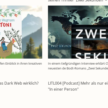
seinen Thriller 'Zwei Sekunden' 
en Einblick in ihren kreativen
In einem tiefgründigen Interview erklärt C
neuesten de Bodt-Romans „Zwei Sekunden
das Dark Web wirklich?
LITL004 [Podcast] Mehr als nur e
"In einer Person"