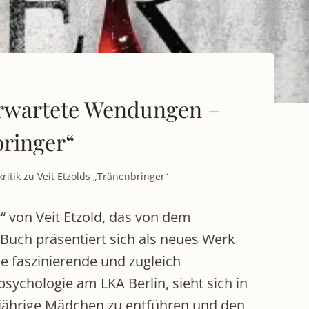
erwartete Wendungen –
bringer“
tik zu Veit Etzolds „Tränenbringer“
 von Veit Etzold, das von dem
uch präsentiert sich als neues Werk
ne faszinierende und zugleich
psychologie am LKA Berlin, sieht sich in
8-jährige Mädchen zu entführen und den