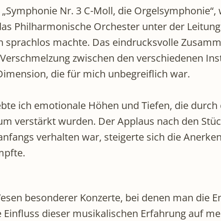
‘ „Symphonie Nr. 3 C-Moll, die Orgelsymphonie“, 
 das Philharmonische Orchester unter der Leitun
ch sprachlos machte. Das eindrucksvolle Zusamme
 Verschmelzung zwischen den verschiedenen Inst
imension, die für mich unbegreiflich war.
te ich emotionale Höhen und Tiefen, die durch 
m verstärkt wurden. Der Applaus nach den Stück
nfangs verhalten war, steigerte sich die Anerke
mpfte.
 Wesen besonderer Konzerte, bei denen man die E
Einfluss dieser musikalischen Erfahrung auf me