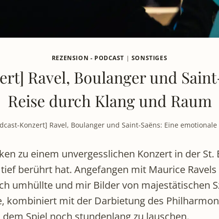
REZENSION - PODCAST
|
SONSTIGES
rt] Ravel, Boulanger und Saint
Reise durch Klang und Raum
odcast-Konzert] Ravel, Boulanger und Saint-Saëns: Eine emotional
ken zu einem unvergesslichen Konzert in der St. 
tief berührt hat. Angefangen mit Maurice Ravels
 mich umhüllte und mir Bilder von majestätische
e, kombiniert mit der Darbietung des Philharmoni
 dem Spiel noch stundenlang zu lauschen.