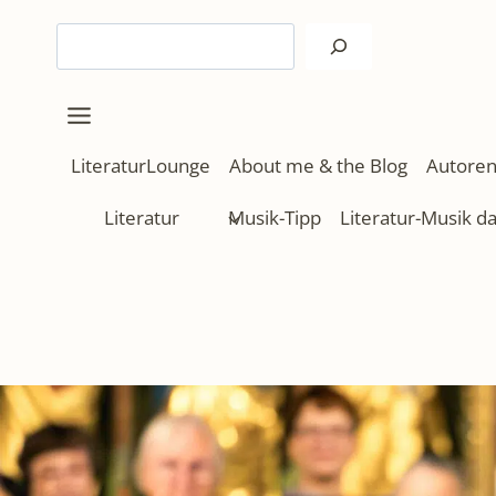
Zum
Suchen
Inhalt
springen
LiteraturLounge
About me & the Blog
Autoren
Literatur
Musik-Tipp
Literatur-Musik d