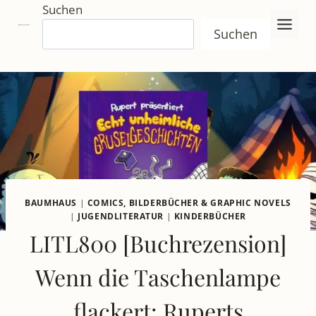
Zum
Suchen
Inhalt
Suchen
springen
BAUMHAUS
|
COMICS, BILDERBÜCHER & GRAPHIC NOVELS
|
JUGENDLITERATUR
|
KINDERBÜCHER
LITL800 [Buchrezension]
Wenn die Taschenlampe
flackert: Ruperts