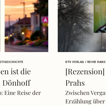
MÜLLER
JULE
MÜLLERS
HUMORV
SICHT
AUF
DIE
HERAUS
DER
ZWANZIG
EITGESCHICHTE
DTV VERLAG / REIHE HANS
en ist die
[Rezension]
h Dönhoff
Prahs
: Eine Reise der
Zwischen Verga
Erzählung über