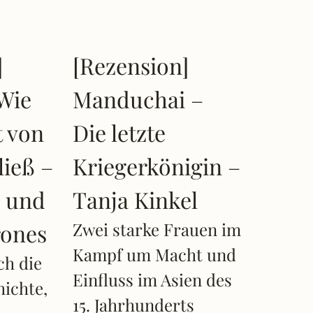
]
[Rezension]
Wie
Manduchai –
t von
Die letzte
ließ –
Kriegerkönigin –
e und
Tanja Kinkel
rones
Zwei starke Frauen im
Kampf um Macht und
ch die
Einfluss im Asien des
ichte,
15. Jahrhunderts