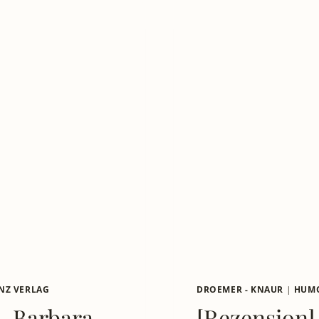
NZ VERLAG
DROEMER - KNAUR
|
HUM
– Barbara
[Rezension]