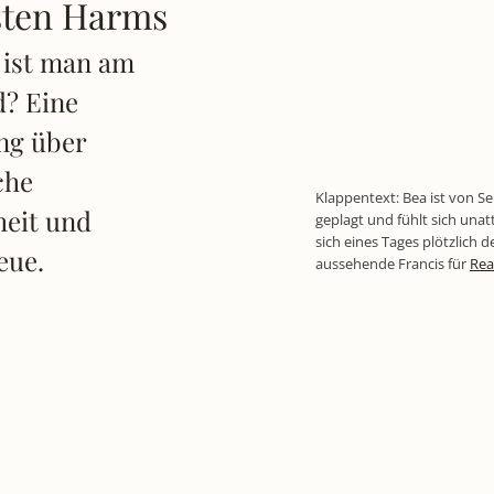
sten Harms
 ist man am
? Eine
ng über
che
Klappentext: Bea ist von Se
eit und
geplagt und fühlt sich unatt
sich eines Tages plötzlich d
eue.
aussehende Francis für
Rea