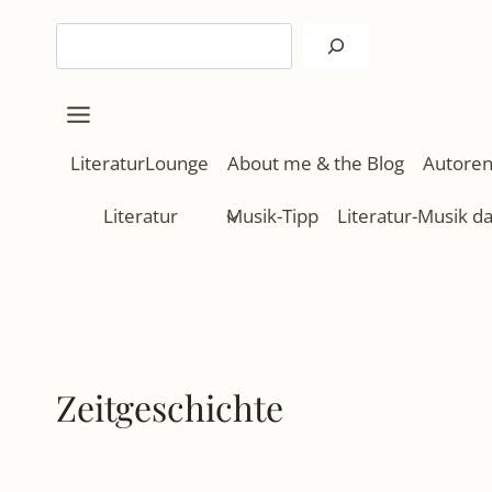
Zum
Suchen
Inhalt
springen
LiteraturLounge
About me & the Blog
Autoren
Literatur
Musik-Tipp
Literatur-Musik d
Zeitgeschichte