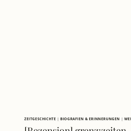
ZEITGESCHICHTE
|
BIOGRAFIEN & ERINNERUNGEN
|
WE
[Rezension] grenz:zeiten 