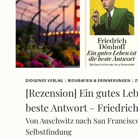
BEWEGENDER
BLICK
AUF
DAS
LEBEN
ABSEITS
DER
GROSSEN P
OLITIK.
DIOGENES VERLAG
|
BIOGRAFIEN & ERINNERUNGEN
|
Z
[Rezension] Ein gutes Leb
beste Antwort – Friedric
Von Auschwitz nach San Francisco
Selbstfindung