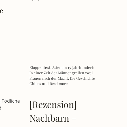
te
Klappentext: Asien im 15. Jahrhundert:
In einer Zeit der Männer greifen zwei
Frauen nach der Macht. Die Geschichte
Chinas und
Read more
: Tödliche
[Rezension]
d
Nachbarn –