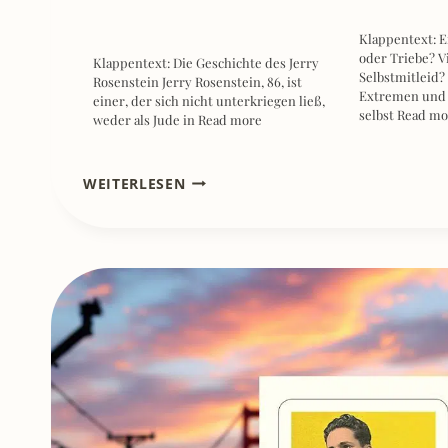
Klappentext: E
oder Triebe? Vi
Klappentext: Die Geschichte des Jerry
Selbstmitleid?
Rosenstein Jerry Rosenstein, 86, ist
Extremen und v
einer, der sich nicht unterkriegen ließ,
selbst
Read mo
weder als Jude in
Read more
[REZENSION]
WEITERLESEN
GRENZ:ZEITEN
–
BARBARA
DEHMELT
VOM
ZWEITEN
WELTKRIEG
BIS
ZUR
DDR
–
EIN