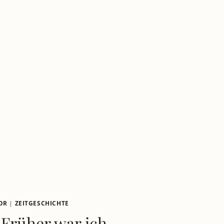
OR
|
ZEITGESCHICHTE
 Früher war ich