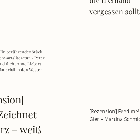
vergessen soll
»Ein berührendes Stück
nwartsliteratur.« Peter
nd flieht Anne Liebert
auerfall in den Westen.
nsion]
Zeichnet
[Rezension] Feed me!
Gier – Martina Schmi
rz – weiß