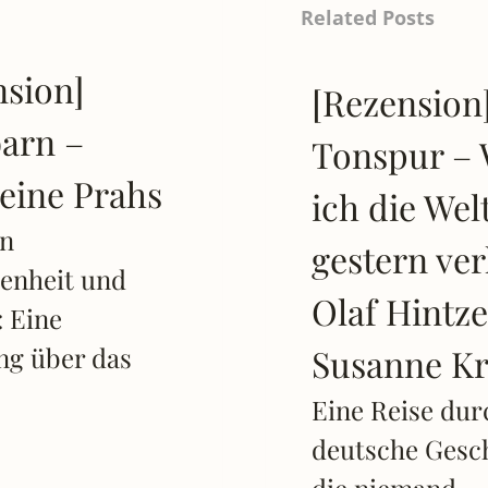
Related Posts
nsion]
[Rezension
arn –
Tonspur – 
eine Prahs
ich die Wel
n
gestern ver
enheit und
Olaf Hintz
: Eine
ng über das
Susanne K
Eine Reise dur
deutsche Gesch
die niemand