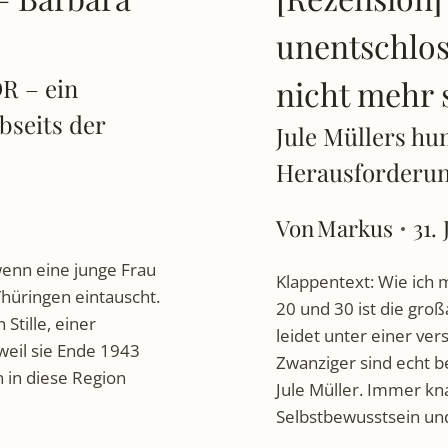
unentschloss
R – ein
nicht mehr 
bseits der
Jule Müllers hu
Herausforderun
Von
Markus
31. 
 wenn eine junge Frau
Klappentext: Wie ich 
 Thüringen eintauscht.
20 und 30 ist die gro
Stille, einer
leidet unter einer v
 weil sie Ende 1943
Zwanziger sind echt 
 in diese Region
Jule Müller. Immer kn
Selbstbewusstsein un