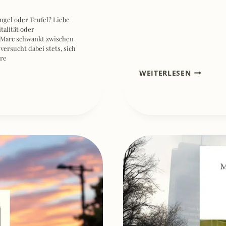
ngel oder Teufel? Liebe
talität oder
 Marc schwankt zwischen
ersucht dabei stets, sich
re
[REZENSI
WEITERLESEN
FRÜHER
WAR
ICH
UNENTSC
JETZT
BIN
ICH
MIR
DA
NICHT
MEHR
SO
SICHER–
JULE