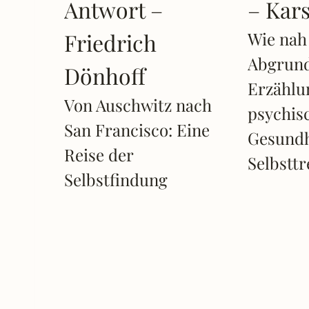
Antwort –
– Kar
Friedrich
Wie nah
Abgrund
Dönhoff
Erzählu
Von Auschwitz nach
psychis
San Francisco: Eine
Gesundh
Reise der
Selbsttr
Selbstfindung